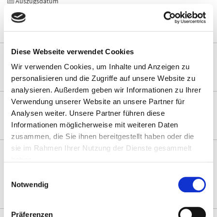
Auszugsdatum
noch unbekannt
Diese Webseite verwendet Cookies
Miete (Monat)
10€
10010€
Wir verwenden Cookies, um Inhalte und Anzeigen zu
personalisieren und die Zugriffe auf unsere Website zu
analysieren. Außerdem geben wir Informationen zu Ihrer
Zimmeranzahl
Verwendung unserer Website an unsere Partner für
Analysen weiter. Unsere Partner führen diese
1
20
Informationen möglicherweise mit weiteren Daten
zusammen, die Sie ihnen bereitgestellt haben oder die
sie im Rahmen Ihrer Nutzung der Dienste gesammelt
2
Fläche in m
haben.
0qm
500qm
Einwilligungsauswahl
Notwendig
40 Angebote
WEITERE FILTER
Präferenzen