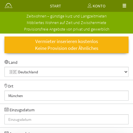
START
KONTO
Zeitwohnen – günstige kurz und Langzeitmieten
Möbliertes Wohnen auf Zeit und Zwischenmiete
Provisionsfreie Angebote von privat und gewerblich
Vermieter inserieren kostenlos
Keine Provision oder Ähnliches
Land
Ort
Einzugsdatum