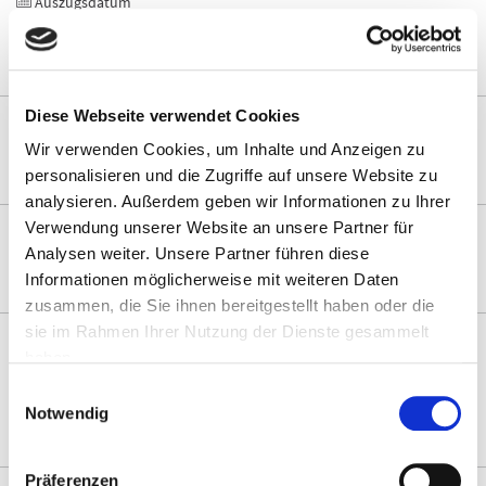
Auszugsdatum
noch unbekannt
Diese Webseite verwendet Cookies
Miete (Monat)
10€
10010€
Wir verwenden Cookies, um Inhalte und Anzeigen zu
personalisieren und die Zugriffe auf unsere Website zu
analysieren. Außerdem geben wir Informationen zu Ihrer
Zimmeranzahl
Verwendung unserer Website an unsere Partner für
Analysen weiter. Unsere Partner führen diese
1
20
Informationen möglicherweise mit weiteren Daten
zusammen, die Sie ihnen bereitgestellt haben oder die
sie im Rahmen Ihrer Nutzung der Dienste gesammelt
2
Fläche in m
haben.
0qm
500qm
Einwilligungsauswahl
Notwendig
5 Angebote
WEITERE FILTER
Präferenzen