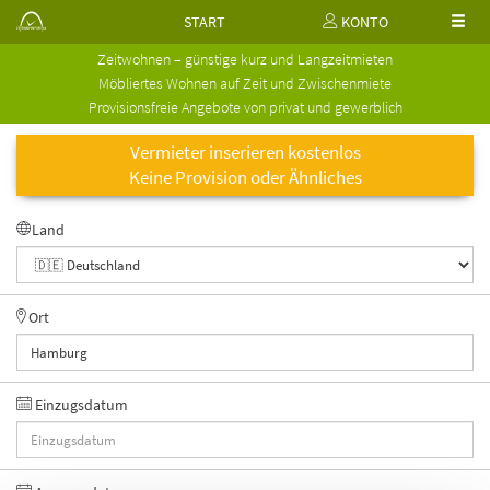
START
KONTO
Zeitwohnen – günstige kurz und Langzeitmieten
Möbliertes Wohnen auf Zeit und Zwischenmiete
Provisionsfreie Angebote von privat und gewerblich
Vermieter inserieren kostenlos
Keine Provision oder Ähnliches
Land
Ort
Einzugsdatum