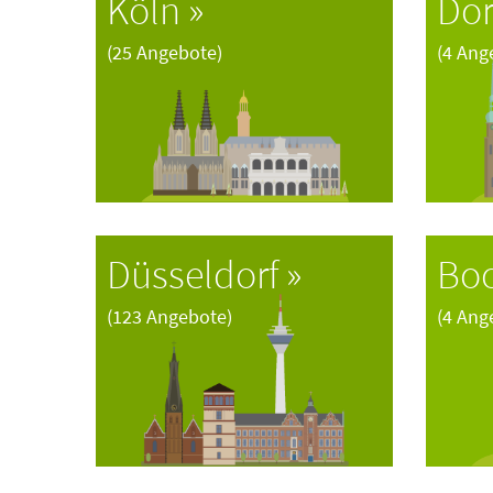
Köln
Do
(25 Angebote)
(4 Ang
Düsseldorf
Bo
(123 Angebote)
(4 Ang