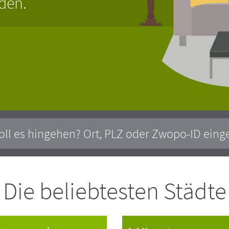
nden.
?
Die beliebtesten Städte